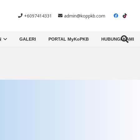
+6097414331
admin@koppkb.com
N
GALERI
PORTAL MyKoPKB
HUBUNGI KAMI